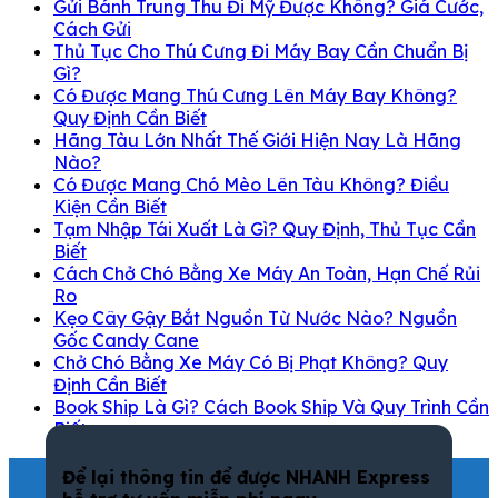
Gửi Bánh Trung Thu Đi Mỹ Được Không? Giá Cước,
Cách Gửi
Thủ Tục Cho Thú Cưng Đi Máy Bay Cần Chuẩn Bị
Gì?
Có Được Mang Thú Cưng Lên Máy Bay Không?
Quy Định Cần Biết
Hãng Tàu Lớn Nhất Thế Giới Hiện Nay Là Hãng
Nào?
Có Được Mang Chó Mèo Lên Tàu Không? Điều
Kiện Cần Biết
Tạm Nhập Tái Xuất Là Gì? Quy Định, Thủ Tục Cần
Biết
Cách Chở Chó Bằng Xe Máy An Toàn, Hạn Chế Rủi
Ro
Kẹo Cây Gậy Bắt Nguồn Từ Nước Nào? Nguồn
Gốc Candy Cane
Chở Chó Bằng Xe Máy Có Bị Phạt Không? Quy
Định Cần Biết
Book Ship Là Gì? Cách Book Ship Và Quy Trình Cần
Biết
Để lại thông tin để được NHANH Express