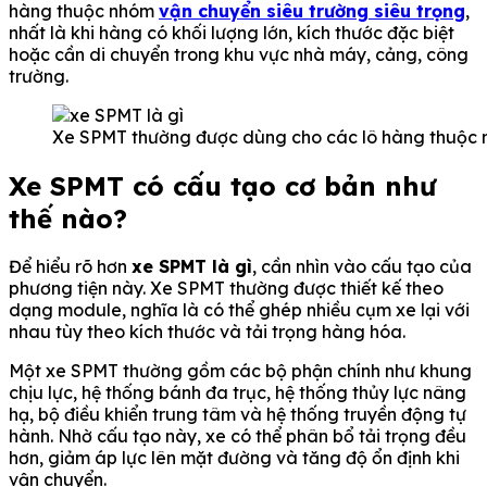
hàng thuộc nhóm
vận chuyển siêu trường siêu trọng
,
nhất là khi hàng có khối lượng lớn, kích thước đặc biệt
hoặc cần di chuyển trong khu vực nhà máy, cảng, công
trường.
Xe SPMT thường được dùng cho các lô hàng thuộc n
Xe SPMT có cấu tạo cơ bản như
thế nào?
Để hiểu rõ hơn
xe SPMT là gì
, cần nhìn vào cấu tạo của
phương tiện này. Xe SPMT thường được thiết kế theo
dạng module, nghĩa là có thể ghép nhiều cụm xe lại với
nhau tùy theo kích thước và tải trọng hàng hóa.
Một xe SPMT thường gồm các bộ phận chính như khung
chịu lực, hệ thống bánh đa trục, hệ thống thủy lực nâng
hạ, bộ điều khiển trung tâm và hệ thống truyền động tự
hành. Nhờ cấu tạo này, xe có thể phân bổ tải trọng đều
hơn, giảm áp lực lên mặt đường và tăng độ ổn định khi
vận chuyển.