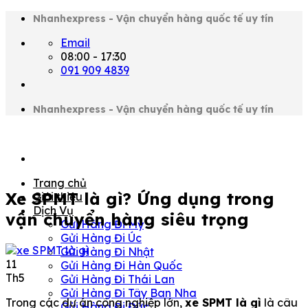
Chuyển
Nhanhexpress - Vận chuyển hàng quốc tế uy tín
đến
Email
nội
08:00 - 17:30
dung
091 909 4839
Nhanhexpress - Vận chuyển hàng quốc tế uy tín
Trang chủ
Xe SPMT là gì? Ứng dụng trong
Giới thiệu
Dịch Vụ
vận chuyển hàng siêu trọng
Gửi Hàng Đi Mỹ
Gửi Hàng Đi Úc
Gửi Hàng Đi Nhật
11
Gửi Hàng Đi Hàn Quốc
Th5
Gửi Hàng Đi Thái Lan
Gửi Hàng Đi Tây Ban Nha
Trong các dự án công nghiệp lớn,
xe SPMT là gì
là câu
Gửi Hàng Đi Đức