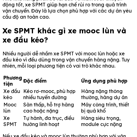
động tốt, xe SPMT giúp hạn chế rủi ro trong quá trình
vận chuyển. Đây là lựa chọn phù hợp với các dự án yêu
cầu độ an toàn cao.
Xe SPMT khác gì xe mooc lùn và
xe đầu kéo?
Nhiều người dễ nhầm xe SPMT với mooc lùn hoặc xe
đầu kéo vì đều dùng trong vận chuyển hàng nặng. Tuy
nhiên, mỗi loại phương tiện có vai trò khác nhau.
Phương
Đặc điểm
Ứng dụng phù hợp
tiện
Xe đầu
Kéo rơ-mooc, phù hợp
Hàng nặng thông
kéo
nhiều tuyến đường
thường, hàng dự án
Mooc
Sàn thấp, hỗ trợ hàng
Máy công trình, thiết
lùn
cao hoặc nặng
bị quá khổ
Xe
Tự hành, đa trục, điều
Hàng siêu trọng,
SPMT
hướng linh hoạt
module cực nặng
Nếu xe đầu kéo và mooc lùn thường phù hợp với vận