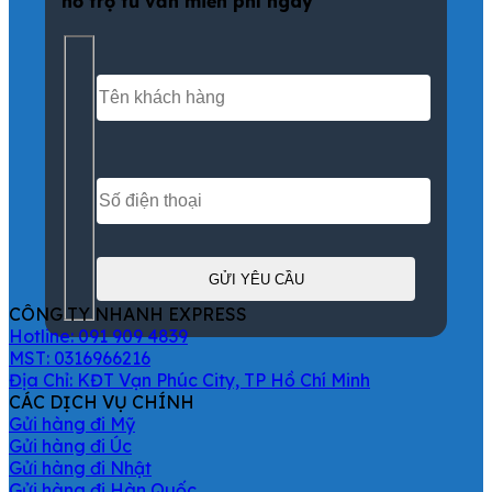
hỗ trợ tư vấn miễn phí ngay
CÔNG TY NHANH EXPRESS
Hotline: 091 909 4839
MST: 0316966216
Địa Chỉ: KĐT Vạn Phúc City, TP Hồ Chí Minh
CÁC DỊCH VỤ CHÍNH
Gửi hàng đi Mỹ
Gửi hàng đi Úc
Gửi hàng đi Nhật
Gửi hàng đi Hàn Quốc