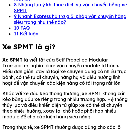
8
Những lưu ý khi thuê dịch vụ vận chuyển bằng xe
SPMT
9
Nhanh Express hỗ trợ giải pháp vận chuyển hàng
siêu trọng như thế nào?
10
FAQ
11
Kết luận
Xe SPMT là gì?
Xe SPMT
là viết tắt của Self Propelled Modular
Transporter, nghĩa là xe vận chuyển module tự hành.
Hiểu đơn giản, đây là loại xe chuyên dụng có nhiều trục
bánh, có thể tự di chuyển, nâng hạ và điều hướng linh
hoạt để vận chuyển các kiện hàng có tải trọng rất lớn.
Khác với xe đầu kéo thông thường, xe SPMT không cần
kéo bằng đầu xe riêng trong nhiều trường hợp. Hệ thống
thủy lực và điều khiển điện tử giúp xe có thể di chuyển
theo nhiều hướng, xoay tại chỗ hoặc phối hợp nhiều
module để chở các kiện hàng siêu nặng.
Trong thực tế, xe SPMT thường được dùng cho các lô