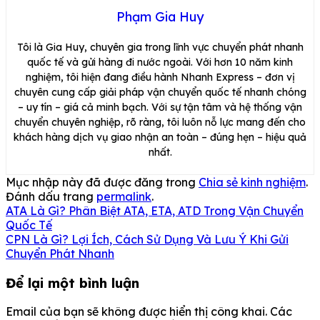
Phạm Gia Huy
Tôi là Gia Huy, chuyên gia trong lĩnh vực chuyển phát nhanh
quốc tế và gửi hàng đi nước ngoài. Với hơn 10 năm kinh
nghiệm, tôi hiện đang điều hành Nhanh Express – đơn vị
chuyên cung cấp giải pháp vận chuyển quốc tế nhanh chóng
– uy tín – giá cả minh bạch. Với sự tận tâm và hệ thống vận
chuyển chuyên nghiệp, rõ ràng, tôi luôn nỗ lực mang đến cho
khách hàng dịch vụ giao nhận an toàn – đúng hẹn – hiệu quả
nhất.
Mục nhập này đã được đăng trong
Chia sẻ kinh nghiệm
.
Đánh dấu trang
permalink
.
ATA Là Gì? Phân Biệt ATA, ETA, ATD Trong Vận Chuyển
Quốc Tế
CPN Là Gì? Lợi Ích, Cách Sử Dụng Và Lưu Ý Khi Gửi
Chuyển Phát Nhanh
Để lại một bình luận
Email của bạn sẽ không được hiển thị công khai.
Các