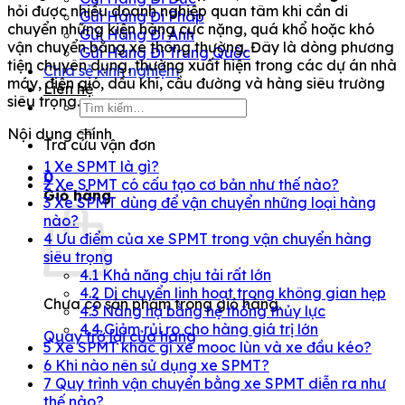
hỏi được nhiều doanh nghiệp quan tâm khi cần di
Gửi Hàng Đi Pháp
chuyển những kiện hàng cực nặng, quá khổ hoặc khó
Gửi Hàng Đi Anh
vận chuyển bằng xe thông thường. Đây là dòng phương
Gửi Hàng Đi Trung Quốc
tiện chuyên dụng, thường xuất hiện trong các dự án nhà
Chia sẻ kinh nghiệm
máy, điện gió, dầu khí, cầu đường và hàng siêu trường
Liên hệ
siêu trọng.
Tìm
kiếm:
Nội dung chính
Tra cứu vận đơn
1
Xe SPMT là gì?
0
2
Xe SPMT có cấu tạo cơ bản như thế nào?
Giỏ hàng
3
Xe SPMT dùng để vận chuyển những loại hàng
nào?
4
Ưu điểm của xe SPMT trong vận chuyển hàng
siêu trọng
4.1
Khả năng chịu tải rất lớn
4.2
Di chuyển linh hoạt trong không gian hẹp
Chưa có sản phẩm trong giỏ hàng.
4.3
Nâng hạ bằng hệ thống thủy lực
4.4
Giảm rủi ro cho hàng giá trị lớn
Quay trở lại cửa hàng
5
Xe SPMT khác gì xe mooc lùn và xe đầu kéo?
6
Khi nào nên sử dụng xe SPMT?
7
Quy trình vận chuyển bằng xe SPMT diễn ra như
thế nào?