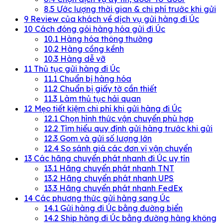
8.5
Ước lượng thời gian & chi phí trước khi gửi
9
Review của khách về dịch vụ gửi hàng đi Úc
10
Cách đóng gói hàng hóa gửi đi Úc
10.1
Hàng hóa thông thường
10.2
Hàng cồng kềnh
10.3
Hàng dễ vỡ
11
Thủ tục gửi hàng đi Úc
11.1
Chuẩn bị hàng hóa
11.2
Chuẩn bị giấy tờ cần thiết
11.3
Làm thủ tục hải quan
12
Mẹo tiết kiệm chi phí khi gửi hàng đi Úc
12.1
Chọn hình thức vận chuyển phù hợp
12.2
Tìm hiểu quy định gửi hàng trước khi gửi
12.3
Gom và gửi số lượng lớn
12.4
So sánh giá các đơn vị vận chuyển
13
Các hãng chuyển phát nhanh đi Úc uy tín
13.1
Hãng chuyển phát nhanh TNT
13.2
Hãng chuyển phát nhanh UPS
13.3
Hãng chuyển phát nhanh FedEx
14
Các phương thức gửi hàng sang Úc
14.1
Gửi hàng đi Úc bằng đường biển
14.2
Ship hàng đi Úc bằng đường hàng không