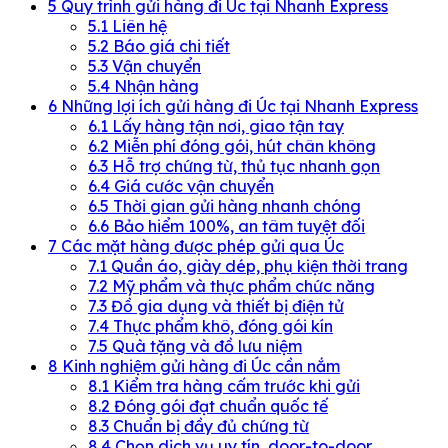
5
Quy trình gửi hàng đi Úc tại Nhanh Express
5.1
Liên hệ
5.2
Báo giá chi tiết
5.3
Vận chuyển
5.4
Nhận hàng
6
Những lợi ích gửi hàng đi Úc tại Nhanh Express
6.1
Lấy hàng tận nơi, giao tận tay
6.2
Miễn phí đóng gói, hút chân không
6.3
Hỗ trợ chứng từ, thủ tục nhanh gọn
6.4
Giá cước vận chuyển
6.5
Thời gian gửi hàng nhanh chóng
6.6
Bảo hiểm 100%, an tâm tuyệt đối
7
Các mặt hàng được phép gửi qua Úc
7.1
Quần áo, giày dép, phụ kiện thời trang
7.2
Mỹ phẩm và thực phẩm chức năng
7.3
Đồ gia dụng và thiết bị điện tử
7.4
Thực phẩm khô, đóng gói kín
7.5
Quà tặng và đồ lưu niệm
8
Kinh nghiệm gửi hàng đi Úc cần nắm
8.1
Kiểm tra hàng cấm trước khi gửi
8.2
Đóng gói đạt chuẩn quốc tế
8.3
Chuẩn bị đầy đủ chứng từ
8.4
Chọn dịch vụ uy tín, door-to-door