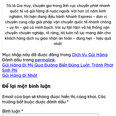
Tôi là Gia Huy, chuyên gia trong lĩnh vực chuyển phát nhanh
quốc tế và gửi hàng đi nước ngoài. Với hơn 10 năm kinh
nghiệm, tôi hiện đang điều hành Nhanh Express – đơn vị
chuyên cung cấp giải pháp vận chuyển quốc tế nhanh chóng
– uy tín – giá cả minh bạch. Với sự tận tâm và hệ thống vận
chuyển chuyên nghiệp, rõ ràng, tôi luôn nỗ lực mang đến cho
khách hàng dịch vụ giao nhận an toàn – đúng hẹn – hiệu quả
nhất.
Mục nhập này đã được đăng trong
Dịch Vụ Gửi Hàng
.
Đánh dấu trang
permalink
.
Gửi Hàng Đi Mỹ Qua Đường Biển Đúng Luật, Tránh Phát
Sinh Phí
Gửi Hàng Đi Nhật
Để lại một bình luận
Email của bạn sẽ không được hiển thị công khai.
Các
trường bắt buộc được đánh dấu
*
Bình luận
*