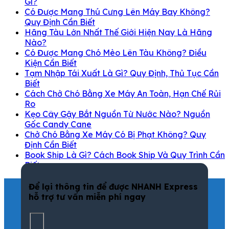
Gì?
Có Được Mang Thú Cưng Lên Máy Bay Không?
Quy Định Cần Biết
Hãng Tàu Lớn Nhất Thế Giới Hiện Nay Là Hãng
Nào?
Có Được Mang Chó Mèo Lên Tàu Không? Điều
Kiện Cần Biết
Tạm Nhập Tái Xuất Là Gì? Quy Định, Thủ Tục Cần
Biết
Cách Chở Chó Bằng Xe Máy An Toàn, Hạn Chế Rủi
Ro
Kẹo Cây Gậy Bắt Nguồn Từ Nước Nào? Nguồn
Gốc Candy Cane
Chở Chó Bằng Xe Máy Có Bị Phạt Không? Quy
Định Cần Biết
Book Ship Là Gì? Cách Book Ship Và Quy Trình Cần
Biết
Để lại thông tin để được NHANH Express
hỗ trợ tư vấn miễn phí ngay