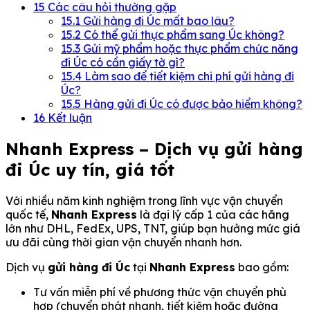
15
Các câu hỏi thường gặp
15.1
Gửi hàng đi Úc mất bao lâu?
15.2
Có thể gửi thực phẩm sang Úc không?
15.3
Gửi mỹ phẩm hoặc thực phẩm chức năng
đi Úc có cần giấy tờ gì?
15.4
Làm sao để tiết kiệm chi phí gửi hàng đi
Úc?
15.5
Hàng gửi đi Úc có được bảo hiểm không?
16
Kết luận
Nhanh Express – Dịch vụ gửi hàng
đi Úc uy tín, giá tốt
Với nhiều năm kinh nghiệm trong lĩnh vực vận chuyển
quốc tế,
Nhanh Express
là đại lý cấp 1 của các hãng
lớn như DHL, FedEx, UPS, TNT, giúp bạn hưởng mức giá
ưu đãi cùng thời gian vận chuyển nhanh hơn.
Dịch vụ
gửi hàng đi Úc
tại
Nhanh Express
bao gồm:
Tư vấn miễn phí về phương thức vận chuyển phù
hợp (chuyển phát nhanh, tiết kiệm hoặc đường