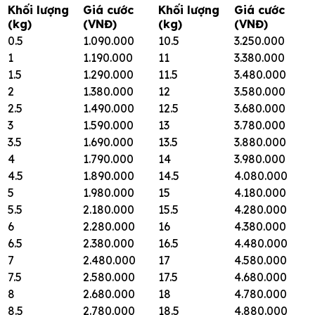
Khối lượng
Giá cước
Khối lượng
Giá cước
(kg)
(VNĐ)
(kg)
(VNĐ)
0.5
1.090.000
10.5
3.250.000
1
1.190.000
11
3.380.000
1.5
1.290.000
11.5
3.480.000
2
1.380.000
12
3.580.000
2.5
1.490.000
12.5
3.680.000
3
1.590.000
13
3.780.000
3.5
1.690.000
13.5
3.880.000
4
1.790.000
14
3.980.000
4.5
1.890.000
14.5
4.080.000
5
1.980.000
15
4.180.000
5.5
2.180.000
15.5
4.280.000
6
2.280.000
16
4.380.000
6.5
2.380.000
16.5
4.480.000
7
2.480.000
17
4.580.000
7.5
2.580.000
17.5
4.680.000
8
2.680.000
18
4.780.000
8.5
2.780.000
18.5
4.880.000