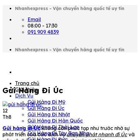
Chuyển
Nhanhexpress - Vận chuyển hàng quốc tế uy tín
đến
Email
nội
08:00 - 17:30
dung
091 909 4839
Nhanhexpress - Vận chuyển hàng quốc tế uy tín
Trang chủ
Gửi Hàng Đi Úc
Giới thiệu
Dịch Vụ
Gửi Hàng Đi Mỹ
Gửi Hàng Đi Úc
12
Gửi Hàng Đi Nhật
Th8
Gửi Hàng Đi Hàn Quốc
Gửi Hàng Đi Thái Lan
Gửi hàng đi Úc
không còn phức tạp như trước nhờ sự
Gửi Hàng Đi Tây Ban Nha
phát triển của các dịch vụ
chuyển phát nhanh đi Úc
và
Gửi Hàng Đi Đức